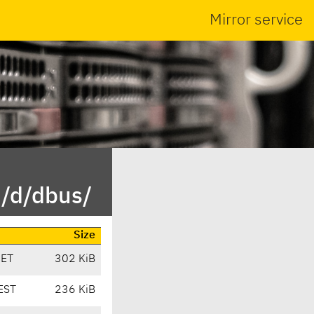
Mirror service
n/d/dbus/
Size
CET
302 KiB
EST
236 KiB