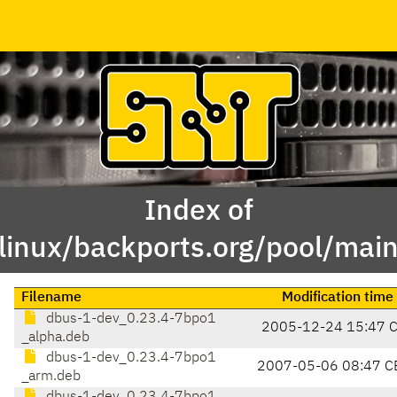
Index of
linux/backports.org/pool/mai
Filename
Modification time
dbus-1-dev_0.23.4-7bpo1
2005-12-24 15:47 
_alpha.deb
dbus-1-dev_0.23.4-7bpo1
2007-05-06 08:47 C
_arm.deb