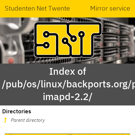
Studenten Net Twente
Mirror service
Index of
/pub/os/linux/backports.org/
imapd-2.2/
Directories
Parent directory