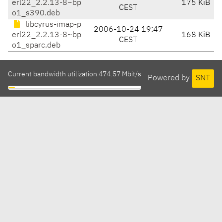
erl22_2.2.13-8~bp
175 KiB
CEST
o1_s390.deb
libcyrus-imap-p
2006-10-24 19:47
erl22_2.2.13-8~bp
168 KiB
CEST
o1_sparc.deb
Current bandwidth utilization 474.57 Mbit/s
Powered by
SNT