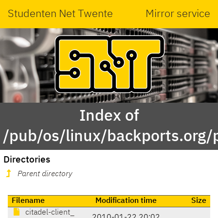
Studenten Net Twente
Mirror service
Index of
/pub/os/linux/backports.org/
Directories
Parent directory
Filename
Modification time
Size
citadel-client_
2010-01-22 20:02