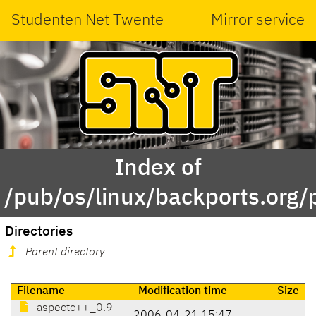
Studenten Net Twente
Mirror service
Index of
/pub/os/linux/backports.org
Directories
Parent directory
Filename
Modification time
Size
aspectc++_0.9
2006-04-21 15:47