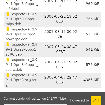
2007-03-11 13:32
9+1.0pre3-0bpo1_
969 KiB
CET
ia64.deb
aspectc++_0.9
2006-05-22 13:02
9+1.0pre3-0bpo1_
756 KiB
CEST
mips.deb
aspectc++_0.9
2007-03-15 00:02
9+1.0pre3-0bpo1_
633 KiB
CET
powerpc.deb
aspectc++_0.9
2007-05-24 08:47
9+1.0pre3-0bpo1_
641 KiB
CEST
s390.deb
aspectc++_0.9
2006-04-21 19:02
9+1.0pre3-0bpo1_
575 KiB
CEST
sparc.deb
aspectc++_0.9
2006-04-07 22:47
9+1.0pre3.orig.tar.
4365 KiB
CEST
gz
Current bandwidth utilization 142.77 Mbit/s
Powered by
SNT