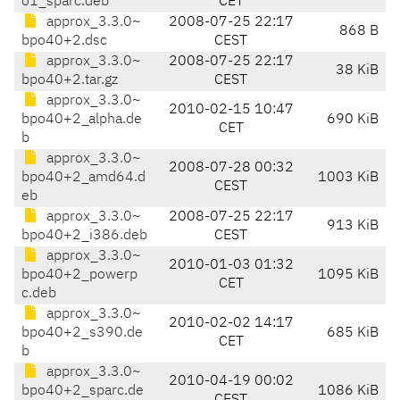
o1_sparc.deb
CET
approx_3.3.0~
2008-07-25 22:17
868 B
bpo40+2.dsc
CEST
approx_3.3.0~
2008-07-25 22:17
38 KiB
bpo40+2.tar.gz
CEST
approx_3.3.0~
2010-02-15 10:47
bpo40+2_alpha.de
690 KiB
CET
b
approx_3.3.0~
2008-07-28 00:32
bpo40+2_amd64.d
1003 KiB
CEST
eb
approx_3.3.0~
2008-07-25 22:17
913 KiB
bpo40+2_i386.deb
CEST
approx_3.3.0~
2010-01-03 01:32
bpo40+2_powerp
1095 KiB
CET
c.deb
approx_3.3.0~
2010-02-02 14:17
bpo40+2_s390.de
685 KiB
CET
b
approx_3.3.0~
2010-04-19 00:02
bpo40+2_sparc.de
1086 KiB