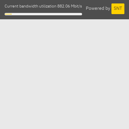
Current bandwidth utilization 882.06 Mbit/s
Powered by
SNT