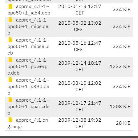
approx_4.1-1~
2010-01-13 13:17
334 KiB
bpo50+1_ia64.deb
CET
approx_4.1-1~
2010-05-02 13:02
bpo50+1_mips.de
334 KiB
CEST
b
approx_4.1-1~
2010-05-16 12:47
bpo50+1_mipsel.d
334 KiB
CEST
eb
approx_4.1-1~
2009-12-14 10:17
bpo50+1_powerp
1233 KiB
CET
c.deb
approx_4.1-1~
2010-03-10 12:02
bpo50+1_s390.de
334 KiB
CET
b
approx_4.1-1~
2009-12-17 21:47
bpo50+1_sparc.de
1208 KiB
CET
b
approx_4.1.ori
2009-12-08 19:32
28 KiB
g.tar.gz
CET