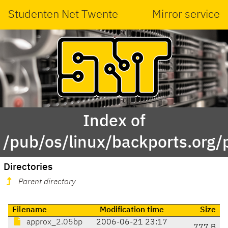
Studenten Net Twente
Mirror service
Index of
/pub/os/linux/backports.org/
Directories
Parent directory
Filename
Modification time
Size
approx_2.05bp
2006-06-21 23:17
777 B