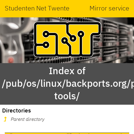
Studenten Net Twente
Mirror service
Index of
/pub/os/linux/backports.org/
tools/
Directories
Parent directory