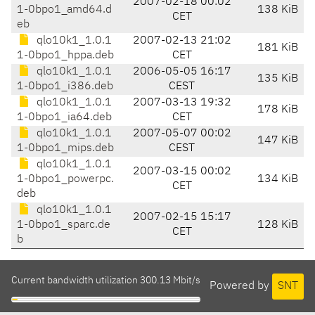
2007-02-18 00:02
1-0bpo1_amd64.d
138 KiB
CET
eb
qlo10k1_1.0.1
2007-02-13 21:02
181 KiB
1-0bpo1_hppa.deb
CET
qlo10k1_1.0.1
2006-05-05 16:17
135 KiB
1-0bpo1_i386.deb
CEST
qlo10k1_1.0.1
2007-03-13 19:32
178 KiB
1-0bpo1_ia64.deb
CET
qlo10k1_1.0.1
2007-05-07 00:02
147 KiB
1-0bpo1_mips.deb
CEST
qlo10k1_1.0.1
2007-03-15 00:02
1-0bpo1_powerpc.
134 KiB
CET
deb
qlo10k1_1.0.1
2007-02-15 15:17
1-0bpo1_sparc.de
128 KiB
CET
b
Current bandwidth utilization 300.13 Mbit/s
Powered by
SNT