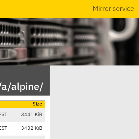
Mirror service
/a/alpine/
Size
EST
3441 KiB
EST
3432 KiB