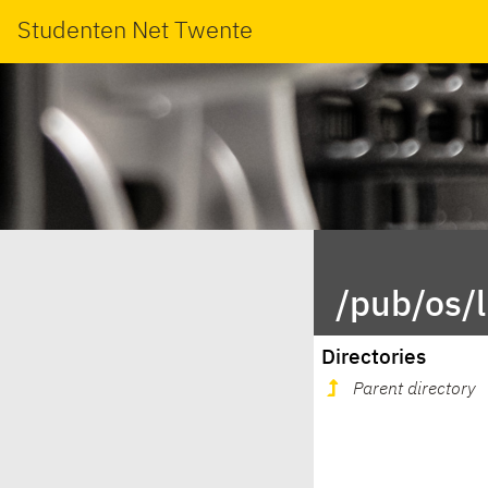
Studenten Net Twente
/pub/os/l
Directories
Parent directory