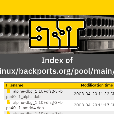
Index of
inux/backports.org/pool/main
Filename
Modification time
alpine-dbg_1.10+dfsg-3~b
2008-04-20 11:32 C
po40+1_alpha.deb
alpine-dbg_1.10+dfsg-3~b
2008-04-20 11:17 C
po40+1_amd64.deb