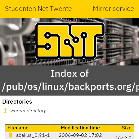
Studenten Net Twente
Mirror service
Index of
/pub/os/linux/backports.org
Directories
Parent directory
Filename
Modification time
Size
abakus_0.91-1
2006-09-02 17:02
3642 B