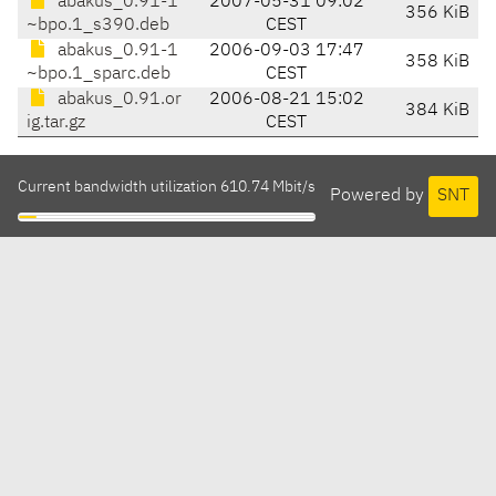
abakus_0.91-1
2007-05-31 09:02
356 KiB
~bpo.1_s390.deb
CEST
abakus_0.91-1
2006-09-03 17:47
358 KiB
~bpo.1_sparc.deb
CEST
abakus_0.91.or
2006-08-21 15:02
384 KiB
ig.tar.gz
CEST
Current bandwidth utilization 610.74 Mbit/s
Powered by
SNT