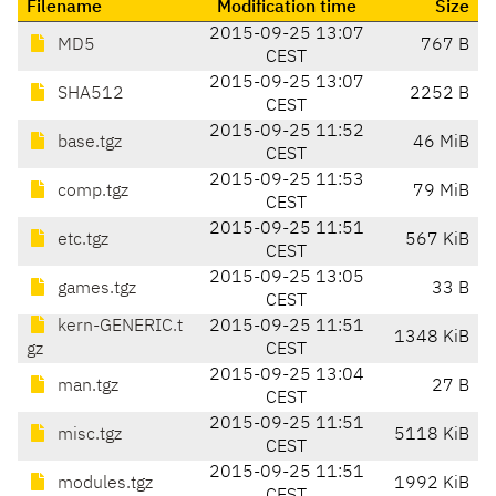
Filename
Modification time
Size
2015-09-25 13:07
MD5
767 B
CEST
2015-09-25 13:07
SHA512
2252 B
CEST
2015-09-25 11:52
base.tgz
46 MiB
CEST
2015-09-25 11:53
comp.tgz
79 MiB
CEST
2015-09-25 11:51
etc.tgz
567 KiB
CEST
2015-09-25 13:05
games.tgz
33 B
CEST
kern-GENERIC.t
2015-09-25 11:51
1348 KiB
gz
CEST
2015-09-25 13:04
man.tgz
27 B
CEST
2015-09-25 11:51
misc.tgz
5118 KiB
CEST
2015-09-25 11:51
modules.tgz
1992 KiB