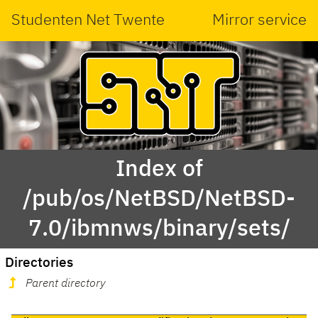
Studenten Net Twente
Mirror service
Index of
/pub/os/NetBSD/NetBSD-
7.0/ibmnws/binary/sets/
Directories
Parent directory