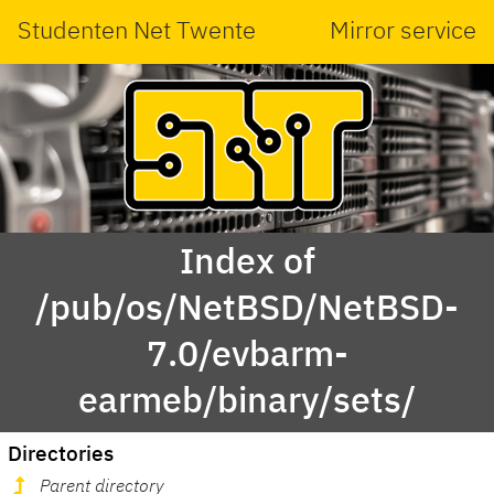
Studenten Net Twente
Mirror service
Index of
/pub/os/NetBSD/NetBSD-
7.0/evbarm-
earmeb/binary/sets/
Directories
Parent directory