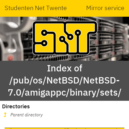
Studenten Net Twente
Mirror service
Index of
/pub/os/NetBSD/NetBSD-
7.0/amigappc/binary/sets/
Directories
Parent directory