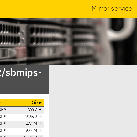
Mirror service
2/sbmips-
e
Size
CEST
767 B
CEST
2252 B
CEST
47 MiB
CEST
69 MiB