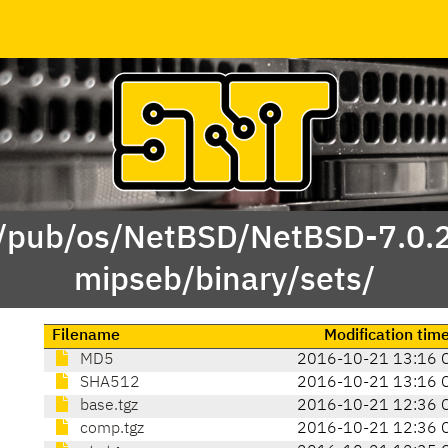
 /pub/os/NetBSD/NetBSD-7.0.
mipseb/binary/sets/
Filename
Modification tim
MD5
2016-10-21 13:16 
SHA512
2016-10-21 13:16 
base.tgz
2016-10-21 12:36 
comp.tgz
2016-10-21 12:36 