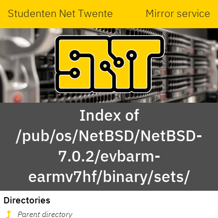
Studenten Net Twente
Mirror service
Index of
/pub/os/NetBSD/NetBSD-
7.0.2/evbarm-
earmv7hf/binary/sets/
Directories
Parent directory