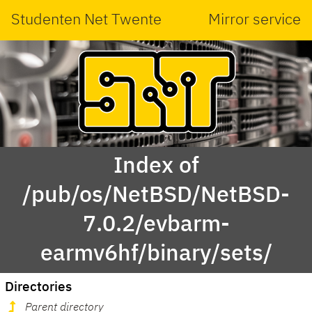
Studenten Net Twente
Mirror service
Index of
/pub/os/NetBSD/NetBSD-
7.0.2/evbarm-
earmv6hf/binary/sets/
Directories
Parent directory