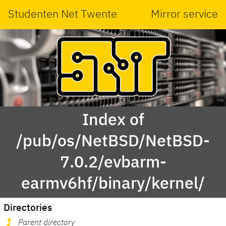
Studenten Net Twente
Mirror service
Index of
/pub/os/NetBSD/NetBSD-
7.0.2/evbarm-
earmv6hf/binary/kernel/
Directories
Parent directory