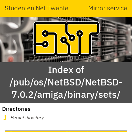
Studenten Net Twente
Mirror service
Index of
/pub/os/NetBSD/NetBSD-
7.0.2/amiga/binary/sets/
Directories
Parent directory