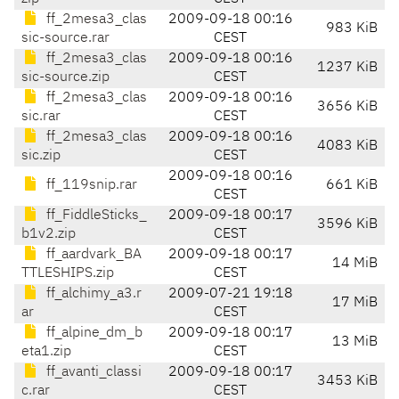
ff_2mesa3_clas
2009-09-18 00:16
983 KiB
sic-source.rar
CEST
ff_2mesa3_clas
2009-09-18 00:16
1237 KiB
sic-source.zip
CEST
ff_2mesa3_clas
2009-09-18 00:16
3656 KiB
sic.rar
CEST
ff_2mesa3_clas
2009-09-18 00:16
4083 KiB
sic.zip
CEST
2009-09-18 00:16
ff_119snip.rar
661 KiB
CEST
ff_FiddleSticks_
2009-09-18 00:17
3596 KiB
b1v2.zip
CEST
ff_aardvark_BA
2009-09-18 00:17
14 MiB
TTLESHIPS.zip
CEST
ff_alchimy_a3.r
2009-07-21 19:18
17 MiB
ar
CEST
ff_alpine_dm_b
2009-09-18 00:17
13 MiB
eta1.zip
CEST
ff_avanti_classi
2009-09-18 00:17
3453 KiB
c.rar
CEST