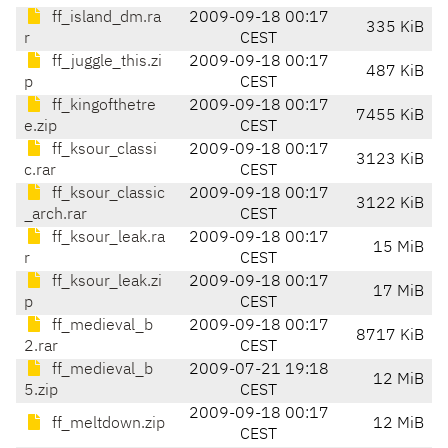
ff_island_dm.ra
2009-09-18 00:17
335 KiB
r
CEST
ff_juggle_this.zi
2009-09-18 00:17
487 KiB
p
CEST
ff_kingofthetre
2009-09-18 00:17
7455 KiB
e.zip
CEST
ff_ksour_classi
2009-09-18 00:17
3123 KiB
c.rar
CEST
ff_ksour_classic
2009-09-18 00:17
3122 KiB
_arch.rar
CEST
ff_ksour_leak.ra
2009-09-18 00:17
15 MiB
r
CEST
ff_ksour_leak.zi
2009-09-18 00:17
17 MiB
p
CEST
ff_medieval_b
2009-09-18 00:17
8717 KiB
2.rar
CEST
ff_medieval_b
2009-07-21 19:18
12 MiB
5.zip
CEST
2009-09-18 00:17
ff_meltdown.zip
12 MiB
CEST