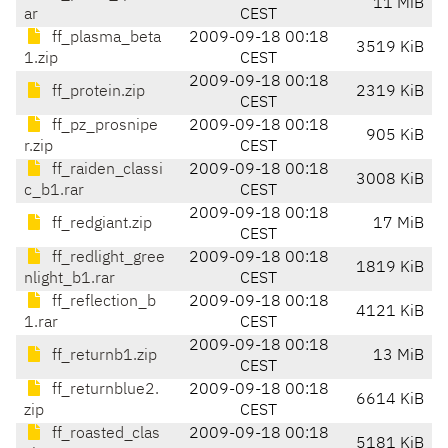
11 MiB
ar
CEST
ff_plasma_beta
2009-09-18 00:18
3519 KiB
1.zip
CEST
2009-09-18 00:18
ff_protein.zip
2319 KiB
CEST
ff_pz_prosnipe
2009-09-18 00:18
905 KiB
r.zip
CEST
ff_raiden_classi
2009-09-18 00:18
3008 KiB
c_b1.rar
CEST
2009-09-18 00:18
ff_redgiant.zip
17 MiB
CEST
ff_redlight_gree
2009-09-18 00:18
1819 KiB
nlight_b1.rar
CEST
ff_reflection_b
2009-09-18 00:18
4121 KiB
1.rar
CEST
2009-09-18 00:18
ff_returnb1.zip
13 MiB
CEST
ff_returnblue2.
2009-09-18 00:18
6614 KiB
zip
CEST
ff_roasted_clas
2009-09-18 00:18
5181 KiB