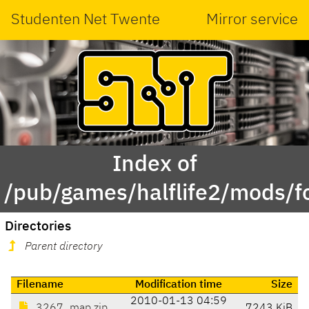
Studenten Net Twente
Mirror service
Index of
/pub/games/halflife2/mods/fo
Directories
Parent directory
Filename
Modification time
Size
2010-01-13 04:59
3267_map.zip
7243 KiB