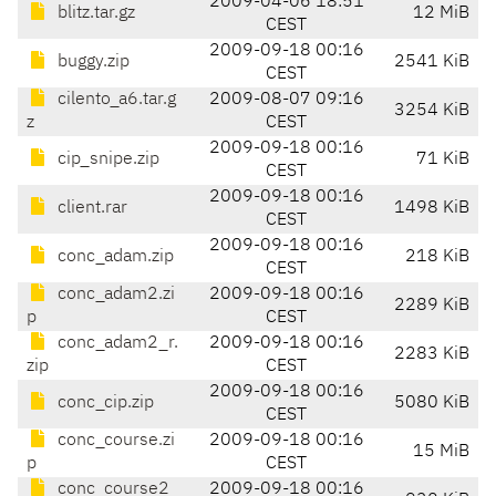
2009-04-06 18:51
blitz.tar.gz
12 MiB
CEST
2009-09-18 00:16
buggy.zip
2541 KiB
CEST
cilento_a6.tar.g
2009-08-07 09:16
3254 KiB
z
CEST
2009-09-18 00:16
cip_snipe.zip
71 KiB
CEST
2009-09-18 00:16
client.rar
1498 KiB
CEST
2009-09-18 00:16
conc_adam.zip
218 KiB
CEST
conc_adam2.zi
2009-09-18 00:16
2289 KiB
p
CEST
conc_adam2_r.
2009-09-18 00:16
2283 KiB
zip
CEST
2009-09-18 00:16
conc_cip.zip
5080 KiB
CEST
conc_course.zi
2009-09-18 00:16
15 MiB
p
CEST
conc_course2_
2009-09-18 00:16