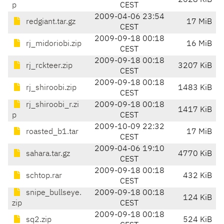
2628 KiB
p
CEST
2009-04-06 23:54
redgiant.tar.gz
17 MiB
CEST
2009-09-18 00:18
rj_midoriobi.zip
16 MiB
CEST
2009-09-18 00:18
rj_rckteer.zip
3207 KiB
CEST
2009-09-18 00:18
rj_shiroobi.zip
1483 KiB
CEST
rj_shiroobi_r.zi
2009-09-18 00:18
1417 KiB
p
CEST
2009-10-09 22:32
roasted_b1.tar
17 MiB
CEST
2009-04-06 19:10
sahara.tar.gz
4770 KiB
CEST
2009-09-18 00:18
schtop.rar
432 KiB
CEST
snipe_bullseye.
2009-09-18 00:18
124 KiB
zip
CEST
2009-09-18 00:18
sq2.zip
524 KiB