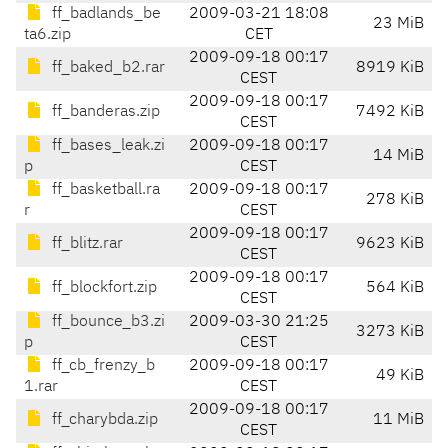
ff_badlands_be
2009-03-21 18:08
23 MiB
ta6.zip
CET
2009-09-18 00:17
ff_baked_b2.rar
8919 KiB
CEST
2009-09-18 00:17
ff_banderas.zip
7492 KiB
CEST
ff_bases_leak.zi
2009-09-18 00:17
14 MiB
p
CEST
ff_basketball.ra
2009-09-18 00:17
278 KiB
r
CEST
2009-09-18 00:17
ff_blitz.rar
9623 KiB
CEST
2009-09-18 00:17
ff_blockfort.zip
564 KiB
CEST
ff_bounce_b3.zi
2009-03-30 21:25
3273 KiB
p
CEST
ff_cb_frenzy_b
2009-09-18 00:17
49 KiB
1.rar
CEST
2009-09-18 00:17
ff_charybda.zip
11 MiB
CEST