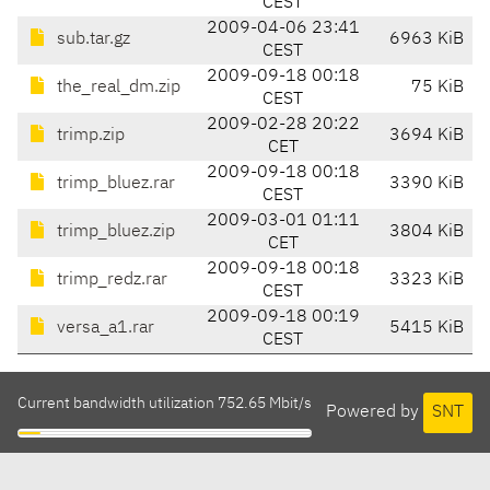
CEST
2009-04-06 23:41
sub.tar.gz
6963 KiB
CEST
2009-09-18 00:18
the_real_dm.zip
75 KiB
CEST
2009-02-28 20:22
trimp.zip
3694 KiB
CET
2009-09-18 00:18
trimp_bluez.rar
3390 KiB
CEST
2009-03-01 01:11
trimp_bluez.zip
3804 KiB
CET
2009-09-18 00:18
trimp_redz.rar
3323 KiB
CEST
2009-09-18 00:19
versa_a1.rar
5415 KiB
CEST
Current bandwidth utilization 752.65 Mbit/s
Powered by
SNT