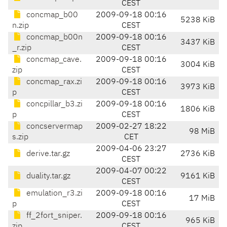
CEST
concmap_b00
2009-09-18 00:16
5238 KiB
n.zip
CEST
concmap_b00n
2009-09-18 00:16
3437 KiB
_r.zip
CEST
concmap_cave.
2009-09-18 00:16
3004 KiB
zip
CEST
concmap_rax.zi
2009-09-18 00:16
3973 KiB
p
CEST
concpillar_b3.zi
2009-09-18 00:16
1806 KiB
p
CEST
concservermap
2009-02-27 18:22
98 MiB
s.zip
CET
2009-04-06 23:27
derive.tar.gz
2736 KiB
CEST
2009-04-07 00:22
duality.tar.gz
9161 KiB
CEST
emulation_r3.zi
2009-09-18 00:16
17 MiB
p
CEST
ff_2fort_sniper.
2009-09-18 00:16
965 KiB
zip
CEST