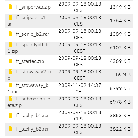
2009-09-18 00:18
ff_sniperwar.zip
1349 KiB
CEST
ff_sniperz_b1.r
2009-09-18 00:18
1764 KiB
ar
CEST
2009-09-18 00:18
ff_sonic_b2.rar
1389 KiB
CEST
ff_speedyctf_b
2009-09-18 00:18
6102 KiB
1.zip
CEST
2009-09-18 00:18
ff_startec.zip
4369 KiB
CEST
ff_stowaway2.zi
2009-09-18 00:18
16 MiB
p
CEST
ff_stowaway_b
2009-11-02 14:37
8799 KiB
1.rar
CET
ff_submarine_b
2009-09-18 00:18
6978 KiB
eta.zip
CEST
2009-09-18 00:18
ff_tachy_b1.rar
3853 KiB
CEST
2009-09-18 00:18
ff_tachy_b2.rar
3822 KiB
CEST