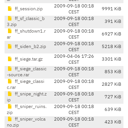
2009-09-18 00:18
ff_session.zip
9991 KiB
CEST
ff_sf_classic_b
2009-09-18 00:18
391 KiB
3.zip
CEST
ff_shutdown1.r
2009-09-18 00:18
6927 KiB
ar
CEST
2009-09-18 00:18
ff_siden_b2.zip
5218 KiB
CEST
2009-04-06 17:26
ff_siege.tar.gz
3301 KiB
CEST
ff_siege_classic
2009-09-18 00:18
853 KiB
-source.rar
CEST
ff_siege_classi
2009-09-18 00:18
2827 KiB
c.rar
CEST
ff_snipe_night.z
2009-09-18 00:18
727 KiB
ip
CEST
ff_sniper_ruins.
2009-09-18 00:18
639 KiB
zip
CEST
ff_sniper_volca
2009-09-18 00:18
423 KiB
no.zip
CEST