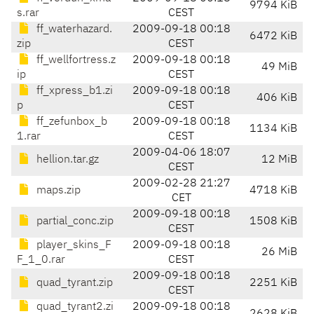
9794 KiB
s.rar
CEST
ff_waterhazard.
2009-09-18 00:18
6472 KiB
zip
CEST
ff_wellfortress.z
2009-09-18 00:18
49 MiB
ip
CEST
ff_xpress_b1.zi
2009-09-18 00:18
406 KiB
p
CEST
ff_zefunbox_b
2009-09-18 00:18
1134 KiB
1.rar
CEST
2009-04-06 18:07
hellion.tar.gz
12 MiB
CEST
2009-02-28 21:27
maps.zip
4718 KiB
CET
2009-09-18 00:18
partial_conc.zip
1508 KiB
CEST
player_skins_F
2009-09-18 00:18
26 MiB
F_1_0.rar
CEST
2009-09-18 00:18
quad_tyrant.zip
2251 KiB
CEST
quad_tyrant2.zi
2009-09-18 00:18